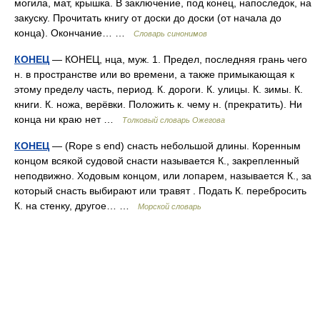
могила, мат, крышка. В заключение, под конец, напоследок, на
закуску. Прочитать книгу от доски до доски (от начала до
конца). Окончание… …
Словарь синонимов
КОНЕЦ
— КОНЕЦ, нца, муж. 1. Предел, последняя грань чего
н. в пространстве или во времени, а также примыкающая к
этому пределу часть, период. К. дороги. К. улицы. К. зимы. К.
книги. К. ножа, верёвки. Положить к. чему н. (прекратить). Ни
конца ни краю нет …
Толковый словарь Ожегова
КОНЕЦ
— (Rope s end) снасть небольшой длины. Коренным
концом всякой судовой снасти называется К., закрепленный
неподвижно. Ходовым концом, или лопарем, называется К., за
который снасть выбирают или травят . Подать К. перебросить
К. на стенку, другое… …
Морской словарь