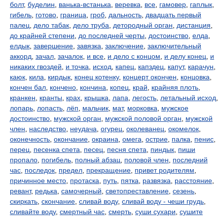
болт
,
буделин
,
ванька-встанька
,
веревка
,
все
,
гамовер
,
гаплык
,
гибель
,
готово
,
граница
,
гроб
,
дальность
,
двадцать первый
палец
,
дело табак
,
дело труба
,
детородный орган
,
дистанция
,
до крайней степени
,
до последней черты
,
достоинство
,
елда
,
елдык
,
завершение
,
завязка
,
заключение
,
заключительный
аккорд
,
зачал
,
зачалок
,
и все
,
и дело с концом
,
и делу конец
,
и
никаких гвоздей
,
и точка
,
исход
,
капец
,
капздец
,
капут
,
карачун
,
каюк
,
кила
,
кирдык
,
конец котенку
,
концерт окончен
,
концовка
,
кончен бал
,
кончено
,
кончина
,
копец
,
край
,
крайняя плоть
,
кранкен
,
кранты
,
крах
,
крышка
,
лапа
,
легость
,
летальный исход
,
лопарь
,
лопасть
,
лёп
,
мальчик
,
мат
,
морковка
,
мужское
достоинство
,
мужской орган
,
мужской половой орган
,
мужской
член
,
наследство
,
неудача
,
огурец
,
околеванец
,
окомелок
,
оконечность
,
окончание
,
окраина
,
омега
,
острие
,
палка
,
пенис
,
перец
,
песенка спета
,
песец
,
песня спета
,
пиндык
,
пиши
пропало
,
погибель
,
полный абзац
,
половой член
,
последний
час
,
последок
,
предел
,
прекращение
,
привет родителям
,
причинное место
,
протаска
,
путь
,
пятка
,
развязка
,
расстояние
,
ревант
,
редька
,
самочерный
,
светопреставление
,
сезень
,
скиркать
,
скончание
,
сливай воду
,
сливай воду - чеши грудь
,
сливайте воду
,
смертный час
,
смерть
,
суши сухари
,
сушите