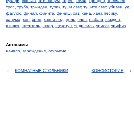
сухари
,
сюнька
,
тетя ханум
,
торец
,
точка
,
трендец
,
трехчлен
,
трос
,
труба
,
трындец
,
тупик
,
туши свет
,
тушите свет
,
убивец
,
уд
,
фаллос
,
финал
,
финита
,
финиш
,
хаз
,
хана
,
хана песику
,
ханума
,
хер
,
хрен
,
хэппи-энд
,
цель
,
член
,
шабаш
,
шиздец
,
шишка
,
шкентель
,
шпор
,
щекотун
,
эндшпиль
,
эпилог
,
эпифиз
Антонимы
:
начало
,
зарождение
,
открытие
КОМНАТНЫЕ СТОЛЬНИКИ
КОНСИСТОРИЯ