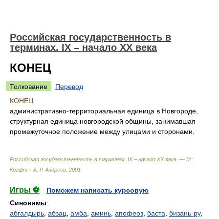
Российская государственность в
терминах. IX – начало XX века
КОНЕЦ
Толкование
Перевод
КОНЕЦ
административно-территориальная единица в Новгороде,
структурная единица новгородской общины, занимавшая
промежуточное положение между улицами и сторонами.
Российская государственность в терминах. IX – начало XX века. — М.:
Крафт+
.
А. Р. Андреев
.
2001
.
Игры ⚽
Поможем написать курсовую
Синонимы
:
абгалдырь
,
абзац
,
амба
,
аминь
,
апофеоз
,
баста
,
бизань-ру
,